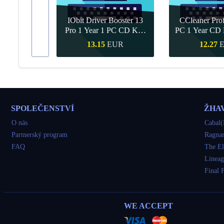
IObit Driver Booster 13
CCleaner Prof
ar Upgrade
Pro 1 Year 1 PC CD Key
PC 1 Year CD 
Global
UR
13.15
EUR
12.27
ákup
Rychlý nákup
Rychlý 
SPOLEČENSTVÍ
ŽHA
O nás
Cabal(
Partnerský program
Ragnar
FAQ
The El
Lineag
Final 
WE ACCEPT