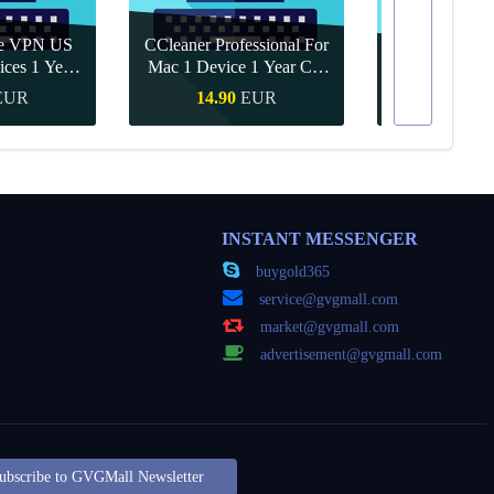
re VPN US
CCleaner Professional For
ices 1 Year
Mac 1 Device 1 Year CD
Canva Pro 1 Y
ey
Key Global
EUR
14.90
EUR
9.56
nákup
Rychlý nákup
Rychlý 
INSTANT MESSENGER
buygold365
service@gvgmall.com
market@gvgmall.com
advertisement@gvgmall.com
ubscribe to GVGMall Newsletter