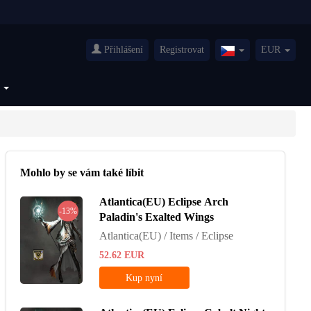
Přihlášení
Registrovat
EUR
Czech(česká
republika)
S
Mohlo by se vám také líbit
Atlantica(EU) Eclipse Arch
-13%
Paladin's Exalted Wings
Atlantica(EU) / Items / Eclipse
52.62
EUR
Kup nyní