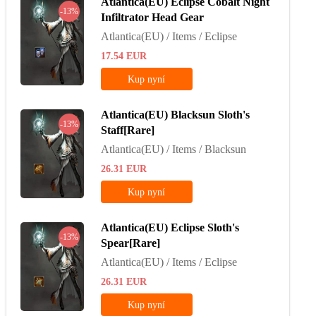
Atlantica(EU) Eclipse Cobalt Night
-13%
Infiltrator Head Gear
Atlantica(EU) / Items / Eclipse
17.54
EUR
Kup nyní
Atlantica(EU) Blacksun Sloth's
-13%
Staff[Rare]
Atlantica(EU) / Items / Blacksun
26.31
EUR
Kup nyní
Atlantica(EU) Eclipse Sloth's
-13%
Spear[Rare]
Atlantica(EU) / Items / Eclipse
26.31
EUR
Kup nyní