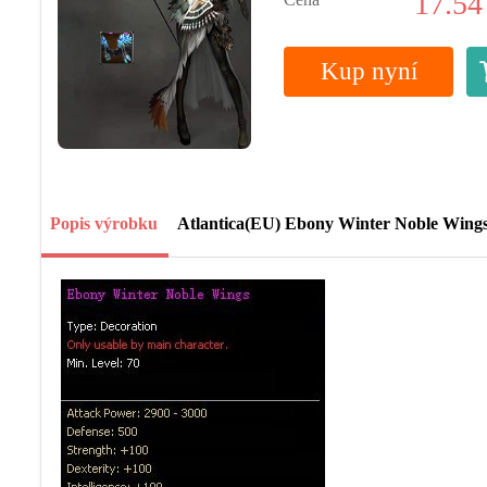
17.54
Kup nyní
Popis výrobku
Atlantica(EU) Ebony Winter Noble Wing