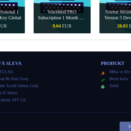
essional 1
Voicemod PRO
Norton Secu
Key Global
Subscription 1 Month CD
Version 5 Dev
Key Global
CD K
EUR
9.64
EUR
20.83
nákup
Rychlý nákup
Rychlý 
VÁ SLEVA
PRODUKT
EU) Alz
Měna ve hře
ok Re:Start Zeny
Herní karta
der Scroll Online Gold
Dobít
e II Adena
Fantasy XIV Gil
S