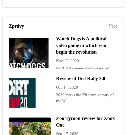
Zprávy
Více
Watch Dogs is A political
video game in which you
begin the revolution
Nov. 20, 2020
Ny (CNN commercial enterprise)
"Wat...
Review of Dirt Rally 2.0
Oct. 14, 2020
2020 marks the 25th anniversary of
the W...
Zoo Tycoon review for Xbox
One
Sep. 17, 2020