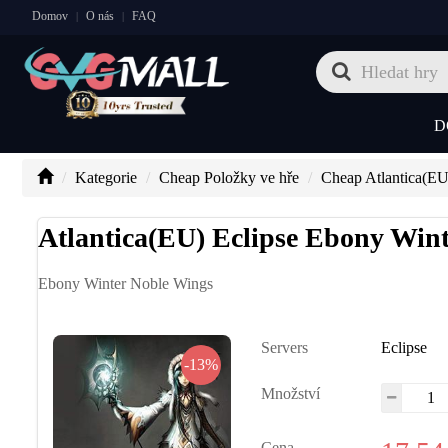
Domov
O nás
FAQ
|
|
D
Kategorie
Cheap Položky ve hře
Cheap Atlantica(EU
Atlantica(EU) Eclipse Ebony Win
Ebony Winter Noble Wings
Servers
Eclipse
-13%
Množství
Cena