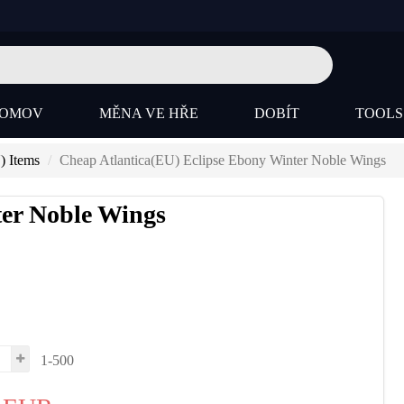
OMOV
MĚNA VE HŘE
DOBÍT
TOOL
) Items
Cheap Atlantica(EU) Eclipse Ebony Winter Noble Wings
ter Noble Wings
1-500