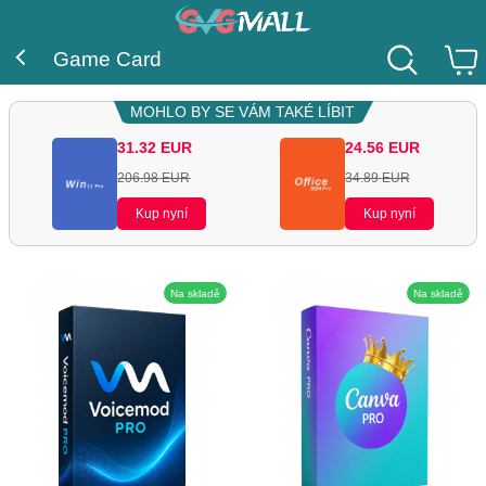
Game Card
MOHLO BY SE VÁM TAKÉ LÍBIT
31.32
EUR
24.56
EUR
206.98
EUR
34.89
EUR
Kup nyní
Kup nyní
Na skladě
Na skladě