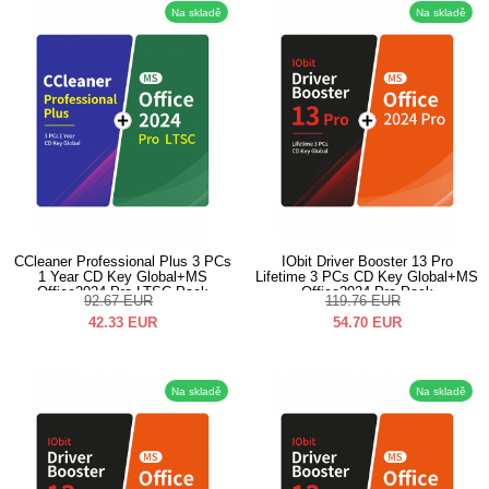
Na skladě
Na skladě
CCleaner Professional Plus 3 PCs
IObit Driver Booster 13 Pro
1 Year CD Key Global+MS
Lifetime 3 PCs CD Key Global+MS
Office2024 Pro LTSC Pack
Office2024 Pro Pack
92.67
EUR
119.76
EUR
42.33
EUR
54.70
EUR
Na skladě
Na skladě