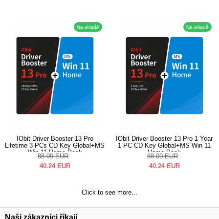
Na skladě
Na skladě
IObit Driver Booster 13 Pro
IObit Driver Booster 13 Pro 1 Year
Lifetime 3 PCs CD Key Global+MS
1 PC CD Key Global+MS Win 11
Win 11 Home Pack
Home Pack
88.09
EUR
88.09
EUR
40.24
EUR
40.24
EUR
Click to see more...
Naši zákazníci říkají