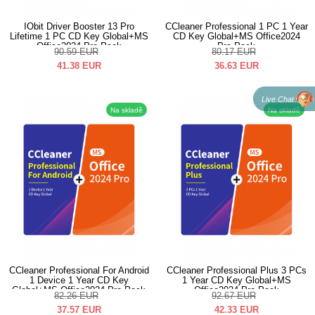
IObit Driver Booster 13 Pro
CCleaner Professional 1 PC 1 Year
Lifetime 1 PC CD Key Global+MS
CD Key Global+MS Office2024
Office2024 Pro Pack
Pro Pack
90.59
EUR
80.17
EUR
41.38
EUR
36.63
EUR
Live Chat
Na skladě
Na skladě
CCleaner Professional For Android
CCleaner Professional Plus 3 PCs
1 Device 1 Year CD Key
1 Year CD Key Global+MS
Global+MS Office2024 Pro Pack
Office2024 Pro Pack
82.26
EUR
92.67
EUR
37.57
EUR
42.33
EUR