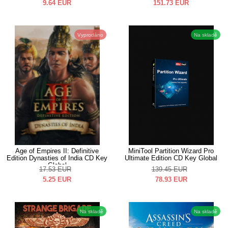
9.64
EUR
151.73
EUR
Vyprodáno
Na skladě
Age of Empires II: Definitive
MiniTool Partition Wizard Pro
Edition Dynasties of India CD Key
Ultimate Edition CD Key Global
Global
17.53
EUR
139.45
EUR
5.25
EUR
78.93
EUR
Na skladě
Na skladě