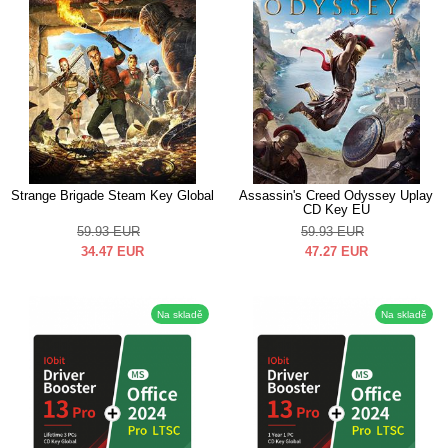
Strange Brigade Steam Key Global
Assassin's Creed Odyssey Uplay
CD Key EU
59.93
EUR
59.93
EUR
34.47
EUR
47.27
EUR
Na skladě
Na skladě