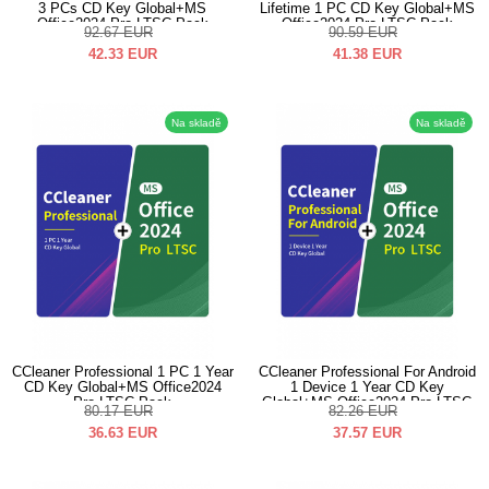
3 PCs CD Key Global+MS
Lifetime 1 PC CD Key Global+MS
Office2024 Pro LTSC Pack
Office2024 Pro LTSC Pack
92.67
EUR
90.59
EUR
42.33
EUR
41.38
EUR
Na skladě
Na skladě
CCleaner Professional 1 PC 1 Year
CCleaner Professional For Android
CD Key Global+MS Office2024
1 Device 1 Year CD Key
Pro LTSC Pack
Global+MS Office2024 Pro LTSC
80.17
EUR
82.26
EUR
Pack
36.63
EUR
37.57
EUR