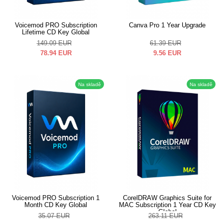
Voicemod PRO Subscription
Canva Pro 1 Year Upgrade
Lifetime CD Key Global
149.09
EUR
61.39
EUR
78.94
EUR
9.56
EUR
Na skladě
Na skladě
Voicemod PRO Subscription 1
CorelDRAW Graphics Suite for
Month CD Key Global
MAC Subscription 1 Year CD Key
Global
35.07
EUR
263.11
EUR