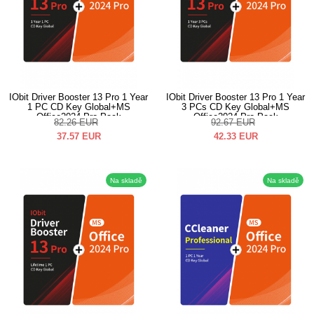
IObit Driver Booster 13 Pro 1 Year
IObit Driver Booster 13 Pro 1 Year
1 PC CD Key Global+MS
3 PCs CD Key Global+MS
Office2024 Pro Pack
Office2024 Pro Pack
82.26
EUR
92.67
EUR
37.57
EUR
42.33
EUR
Na skladě
Na skladě