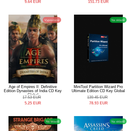
9.64
EUR
151.73
EUR
Vyprodáno
Na skladě
Age of Empires II: Definitive
MiniTool Partition Wizard Pro
Edition Dynasties of India CD Key
Ultimate Edition CD Key Global
Global
17.53
EUR
139.45
EUR
5.25
EUR
78.93
EUR
Na skladě
Na skladě