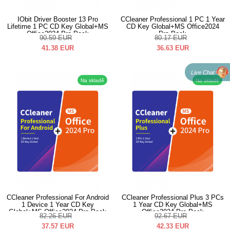
IObit Driver Booster 13 Pro
CCleaner Professional 1 PC 1 Year
Lifetime 1 PC CD Key Global+MS
CD Key Global+MS Office2024
Office2024 Pro Pack
Pro Pack
90.59
EUR
80.17
EUR
41.38
EUR
36.63
EUR
Live Chat
Na skladě
Na skladě
CCleaner Professional For Android
CCleaner Professional Plus 3 PCs
1 Device 1 Year CD Key
1 Year CD Key Global+MS
Global+MS Office2024 Pro Pack
Office2024 Pro Pack
82.26
EUR
92.67
EUR
37.57
EUR
42.33
EUR