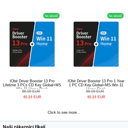
Na skladě
Na skladě
IObit Driver Booster 13 Pro
IObit Driver Booster 13 Pro 1 Year
Lifetime 3 PCs CD Key Global+MS
1 PC CD Key Global+MS Win 11
Win 11 Home Pack
Home Pack
88.09
EUR
88.09
EUR
40.24
EUR
40.24
EUR
Click to see more...
Naši zákazníci říkají