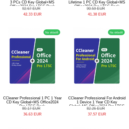
3 PCs CD Key Global+MS
Lifetime 1 PC CD Key Global+MS
Office2024 Pro LTSC Pack
Office2024 Pro LTSC Pack
92.67
EUR
90.59
EUR
42.33
EUR
41.38
EUR
Na skladě
Na skladě
CCleaner Professional 1 PC 1 Year
CCleaner Professional For Android
CD Key Global+MS Office2024
1 Device 1 Year CD Key
Pro LTSC Pack
Global+MS Office2024 Pro LTSC
80.17
EUR
82.26
EUR
Pack
36.63
EUR
37.57
EUR