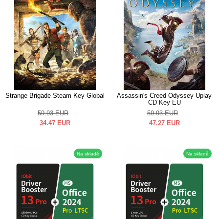
Strange Brigade Steam Key Global
Assassin's Creed Odyssey Uplay
CD Key EU
59.93
EUR
59.93
EUR
34.47
EUR
47.27
EUR
Na skladě
Na skladě