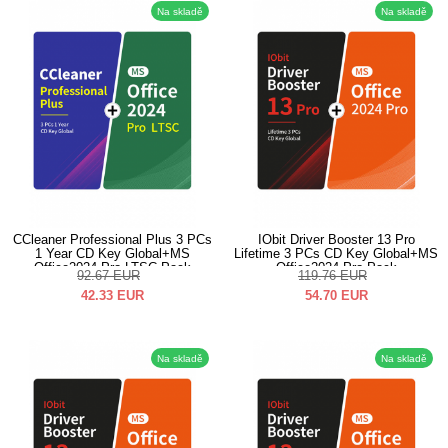
Na skladě
Na skladě
CCleaner Professional Plus 3 PCs
IObit Driver Booster 13 Pro
1 Year CD Key Global+MS
Lifetime 3 PCs CD Key Global+MS
Office2024 Pro LTSC Pack
Office2024 Pro Pack
92.67
EUR
119.76
EUR
42.33
EUR
54.70
EUR
Na skladě
Na skladě