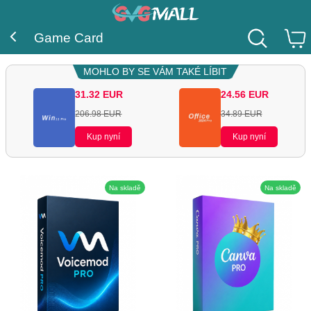
Game Card
MOHLO BY SE VÁM TAKÉ LÍBIT
31.32
EUR
24.56
EUR
206.98
EUR
34.89
EUR
Kup nyní
Kup nyní
Na skladě
Na skladě