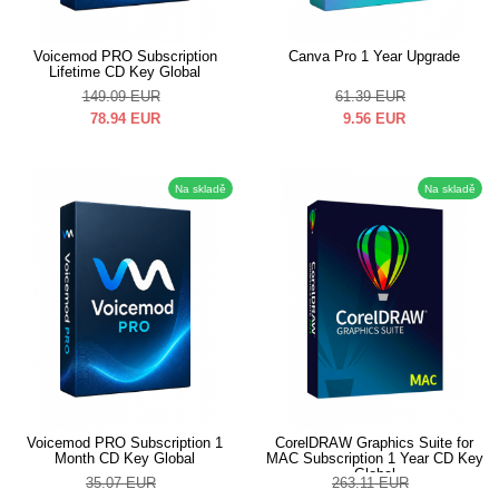
Voicemod PRO Subscription
Canva Pro 1 Year Upgrade
Lifetime CD Key Global
149.09
EUR
61.39
EUR
78.94
EUR
9.56
EUR
Na skladě
Na skladě
Voicemod PRO Subscription 1
CorelDRAW Graphics Suite for
Month CD Key Global
MAC Subscription 1 Year CD Key
Global
35.07
EUR
263.11
EUR