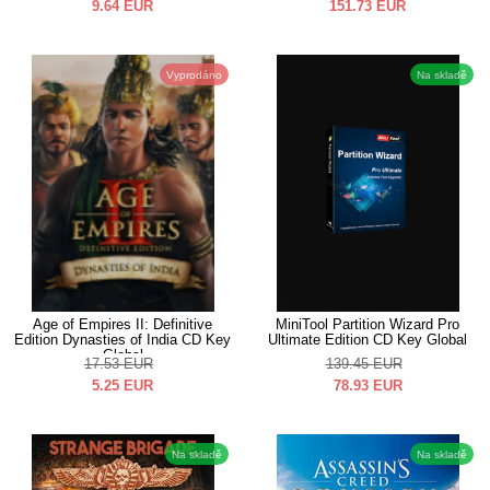
9.64
EUR
151.73
EUR
Vyprodáno
Na skladě
Age of Empires II: Definitive
MiniTool Partition Wizard Pro
Edition Dynasties of India CD Key
Ultimate Edition CD Key Global
Global
17.53
EUR
139.45
EUR
5.25
EUR
78.93
EUR
Na skladě
Na skladě