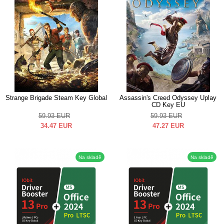
Strange Brigade Steam Key Global
Assassin's Creed Odyssey Uplay
CD Key EU
59.93
EUR
59.93
EUR
34.47
EUR
47.27
EUR
Na skladě
Na skladě