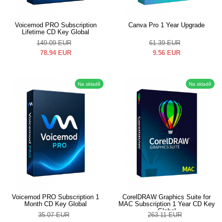
Voicemod PRO Subscription
Canva Pro 1 Year Upgrade
Lifetime CD Key Global
149.09
EUR
61.39
EUR
78.94
EUR
9.56
EUR
Na skladě
Na skladě
Voicemod PRO Subscription 1
CorelDRAW Graphics Suite for
Month CD Key Global
MAC Subscription 1 Year CD Key
Global
35.07
EUR
263.11
EUR