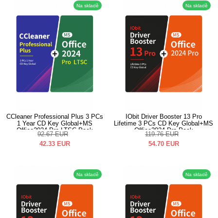
Na skladě
Na skladě
CCleaner Professional Plus 3 PCs
IObit Driver Booster 13 Pro
1 Year CD Key Global+MS
Lifetime 3 PCs CD Key Global+MS
Office2024 Pro LTSC Pack
Office2024 Pro Pack
92.67
EUR
119.76
EUR
42.33
EUR
54.70
EUR
Na skladě
Na skladě