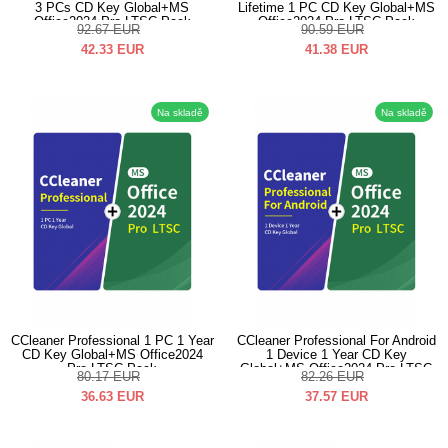
3 PCs CD Key Global+MS
Lifetime 1 PC CD Key Global+MS
Office2024 Pro LTSC Pack
Office2024 Pro LTSC Pack
92.67
EUR
90.59
EUR
42.33
EUR
41.38
EUR
Na skladě
Na skladě
CCleaner Professional 1 PC 1 Year
CCleaner Professional For Android
CD Key Global+MS Office2024
1 Device 1 Year CD Key
Pro LTSC Pack
Global+MS Office2024 Pro LTSC
80.17
EUR
82.26
EUR
Pack
36.63
EUR
37.57
EUR