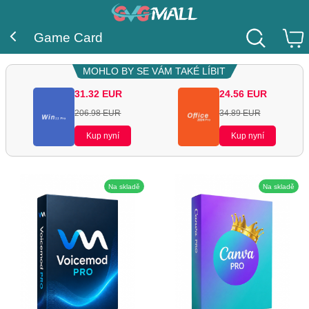
Game Card
MOHLO BY SE VÁM TAKÉ LÍBIT
31.32
EUR
24.56
EUR
206.98
EUR
34.89
EUR
Kup nyní
Kup nyní
Na skladě
Na skladě