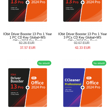
IObit Driver Booster 13 Pro 1 Year
IObit Driver Booster 13 Pro 1 Year
1 PC CD Key Global+MS
3 PCs CD Key Global+MS
Office2024 Pro Pack
Office2024 Pro Pack
82.26
EUR
92.67
EUR
37.57
EUR
42.33
EUR
Na skladě
Na skladě