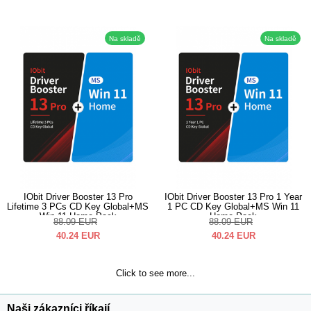
Na skladě
Na skladě
IObit Driver Booster 13 Pro
IObit Driver Booster 13 Pro 1 Year
Lifetime 3 PCs CD Key Global+MS
1 PC CD Key Global+MS Win 11
Win 11 Home Pack
Home Pack
88.09
EUR
88.09
EUR
40.24
EUR
40.24
EUR
Click to see more...
Naši zákazníci říkají