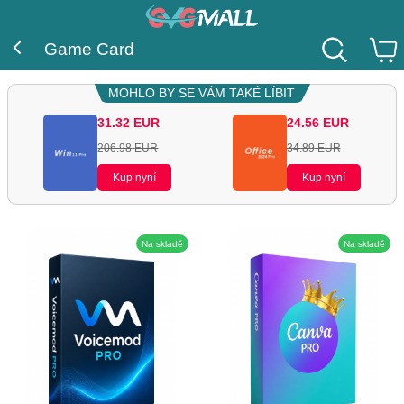
Game Card
MOHLO BY SE VÁM TAKÉ LÍBIT
31.32
EUR
24.56
EUR
206.98
EUR
34.89
EUR
Kup nyní
Kup nyní
Na skladě
Na skladě