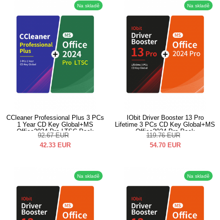
Na skladě
Na skladě
CCleaner Professional Plus 3 PCs
IObit Driver Booster 13 Pro
1 Year CD Key Global+MS
Lifetime 3 PCs CD Key Global+MS
Office2024 Pro LTSC Pack
Office2024 Pro Pack
92.67
EUR
119.76
EUR
42.33
EUR
54.70
EUR
Na skladě
Na skladě