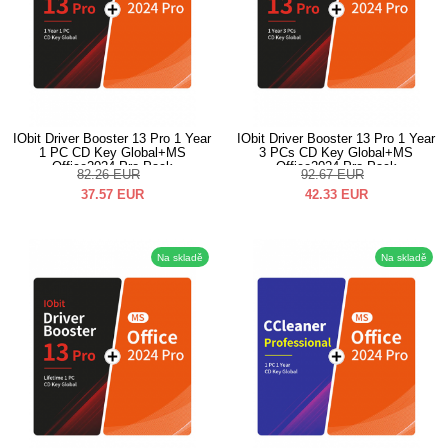
IObit Driver Booster 13 Pro 1 Year
IObit Driver Booster 13 Pro 1 Year
1 PC CD Key Global+MS
3 PCs CD Key Global+MS
Office2024 Pro Pack
Office2024 Pro Pack
82.26
EUR
92.67
EUR
37.57
EUR
42.33
EUR
Na skladě
Na skladě