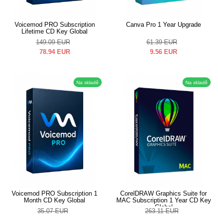
Voicemod PRO Subscription
Canva Pro 1 Year Upgrade
Lifetime CD Key Global
149.09
EUR
61.39
EUR
78.94
EUR
9.56
EUR
Na skladě
Na skladě
Voicemod PRO Subscription 1
CorelDRAW Graphics Suite for
Month CD Key Global
MAC Subscription 1 Year CD Key
Global
35.07
EUR
263.11
EUR