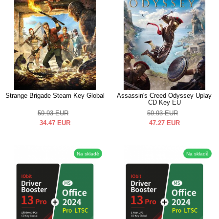
Strange Brigade Steam Key Global
Assassin's Creed Odyssey Uplay
CD Key EU
59.93
EUR
59.93
EUR
34.47
EUR
47.27
EUR
Na skladě
Na skladě