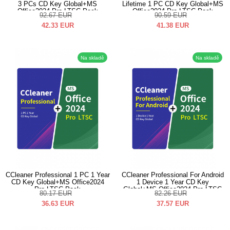
3 PCs CD Key Global+MS
Lifetime 1 PC CD Key Global+MS
Office2024 Pro LTSC Pack
Office2024 Pro LTSC Pack
92.67
EUR
90.59
EUR
42.33
EUR
41.38
EUR
Na skladě
Na skladě
CCleaner Professional 1 PC 1 Year
CCleaner Professional For Android
CD Key Global+MS Office2024
1 Device 1 Year CD Key
Pro LTSC Pack
Global+MS Office2024 Pro LTSC
80.17
EUR
82.26
EUR
Pack
36.63
EUR
37.57
EUR