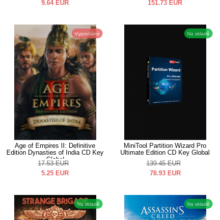
9.64
EUR
151.73
EUR
Vyprodáno
Na skladě
Age of Empires II: Definitive
MiniTool Partition Wizard Pro
Edition Dynasties of India CD Key
Ultimate Edition CD Key Global
Global
17.53
EUR
139.45
EUR
5.25
EUR
78.93
EUR
Na skladě
Na skladě