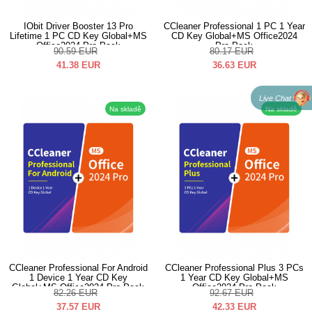
IObit Driver Booster 13 Pro
CCleaner Professional 1 PC 1 Year
Lifetime 1 PC CD Key Global+MS
CD Key Global+MS Office2024
Office2024 Pro Pack
Pro Pack
90.59
EUR
80.17
EUR
41.38
EUR
36.63
EUR
Live Chat
Na skladě
Na skladě
CCleaner Professional For Android
CCleaner Professional Plus 3 PCs
1 Device 1 Year CD Key
1 Year CD Key Global+MS
Global+MS Office2024 Pro Pack
Office2024 Pro Pack
82.26
EUR
92.67
EUR
37.57
EUR
42.33
EUR