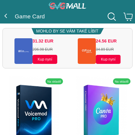
Game Card
MOHLO BY SE VÁM TAKÉ LÍBIT
31.32
EUR
24.56
EUR
206.98
EUR
34.89
EUR
Kup nyní
Kup nyní
Na skladě
Na skladě