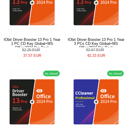
IObit Driver Booster 13 Pro 1 Year
IObit Driver Booster 13 Pro 1 Year
1 PC CD Key Global+MS
3 PCs CD Key Global+MS
Office2024 Pro Pack
Office2024 Pro Pack
82.26
EUR
92.67
EUR
37.57
EUR
42.33
EUR
Na skladě
Na skladě