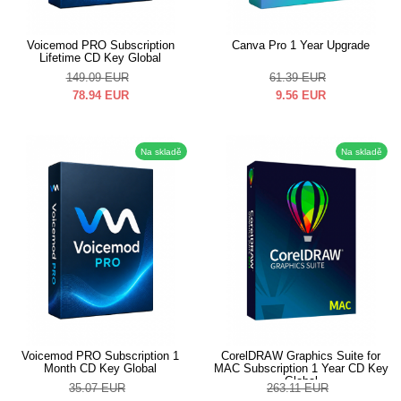
Voicemod PRO Subscription
Canva Pro 1 Year Upgrade
Lifetime CD Key Global
149.09
EUR
61.39
EUR
78.94
EUR
9.56
EUR
Na skladě
Na skladě
Voicemod PRO Subscription 1
CorelDRAW Graphics Suite for
Month CD Key Global
MAC Subscription 1 Year CD Key
Global
35.07
EUR
263.11
EUR