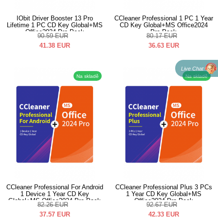
IObit Driver Booster 13 Pro
CCleaner Professional 1 PC 1 Year
Lifetime 1 PC CD Key Global+MS
CD Key Global+MS Office2024
Office2024 Pro Pack
Pro Pack
90.59
EUR
80.17
EUR
41.38
EUR
36.63
EUR
Live Chat
Na skladě
Na skladě
CCleaner Professional For Android
CCleaner Professional Plus 3 PCs
1 Device 1 Year CD Key
1 Year CD Key Global+MS
Global+MS Office2024 Pro Pack
Office2024 Pro Pack
82.26
EUR
92.67
EUR
37.57
EUR
42.33
EUR