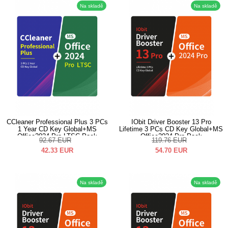
Na skladě
Na skladě
CCleaner Professional Plus 3 PCs
IObit Driver Booster 13 Pro
1 Year CD Key Global+MS
Lifetime 3 PCs CD Key Global+MS
Office2024 Pro LTSC Pack
Office2024 Pro Pack
92.67
EUR
119.76
EUR
42.33
EUR
54.70
EUR
Na skladě
Na skladě