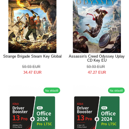
Strange Brigade Steam Key Global
Assassin's Creed Odyssey Uplay
CD Key EU
59.93
EUR
59.93
EUR
34.47
EUR
47.27
EUR
Na skladě
Na skladě