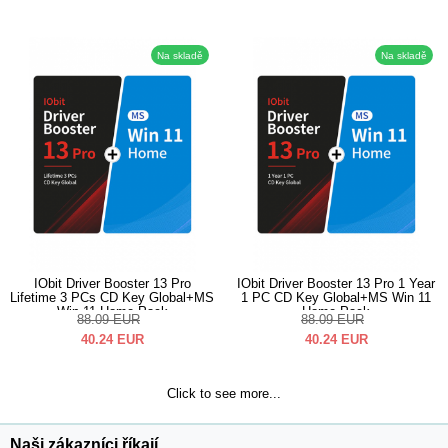
Na skladě
Na skladě
IObit Driver Booster 13 Pro
IObit Driver Booster 13 Pro 1 Year
Lifetime 3 PCs CD Key Global+MS
1 PC CD Key Global+MS Win 11
Win 11 Home Pack
Home Pack
88.09
EUR
88.09
EUR
40.24
EUR
40.24
EUR
Click to see more...
Naši zákazníci říkají