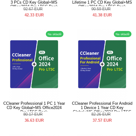
3 PCs CD Key Global+MS
Lifetime 1 PC CD Key Global+MS
Office2024 Pro LTSC Pack
Office2024 Pro LTSC Pack
92.67
EUR
90.59
EUR
42.33
EUR
41.38
EUR
Na skladě
Na skladě
CCleaner Professional 1 PC 1 Year
CCleaner Professional For Android
CD Key Global+MS Office2024
1 Device 1 Year CD Key
Pro LTSC Pack
Global+MS Office2024 Pro LTSC
80.17
EUR
82.26
EUR
Pack
36.63
EUR
37.57
EUR