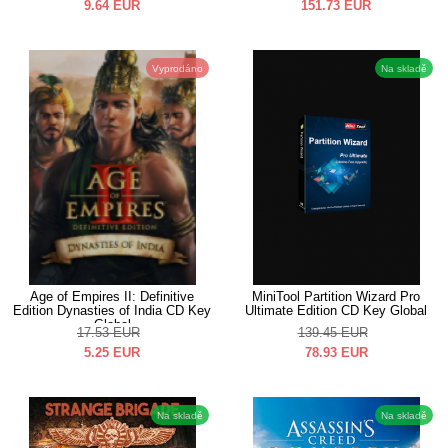
9.64
EUR
151.73
EUR
Vyprodáno
Na skladě
Age of Empires II: Definitive
MiniTool Partition Wizard Pro
Edition Dynasties of India CD Key
Ultimate Edition CD Key Global
Global
17.53
EUR
139.45
EUR
5.25
EUR
78.93
EUR
Na skladě
Na skladě