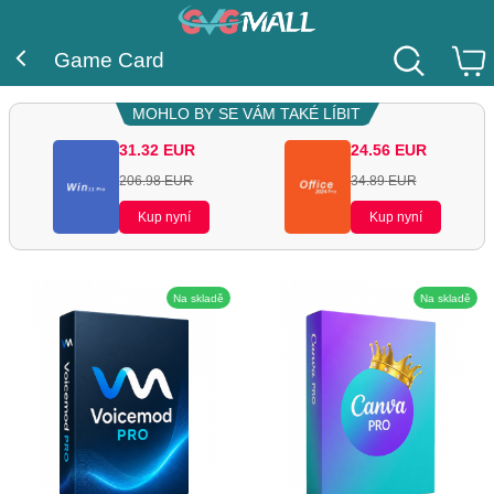
Game Card
MOHLO BY SE VÁM TAKÉ LÍBIT
31.32
EUR
24.56
EUR
206.98
EUR
34.89
EUR
Kup nyní
Kup nyní
Na skladě
Na skladě