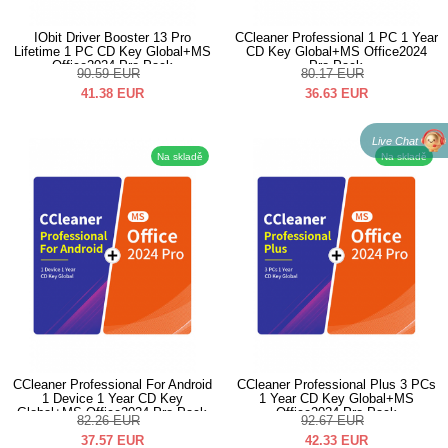
IObit Driver Booster 13 Pro
CCleaner Professional 1 PC 1 Year
Lifetime 1 PC CD Key Global+MS
CD Key Global+MS Office2024
Office2024 Pro Pack
Pro Pack
90.59
EUR
80.17
EUR
41.38
EUR
36.63
EUR
Live Chat
Na skladě
Na skladě
CCleaner Professional For Android
CCleaner Professional Plus 3 PCs
1 Device 1 Year CD Key
1 Year CD Key Global+MS
Global+MS Office2024 Pro Pack
Office2024 Pro Pack
82.26
EUR
92.67
EUR
37.57
EUR
42.33
EUR