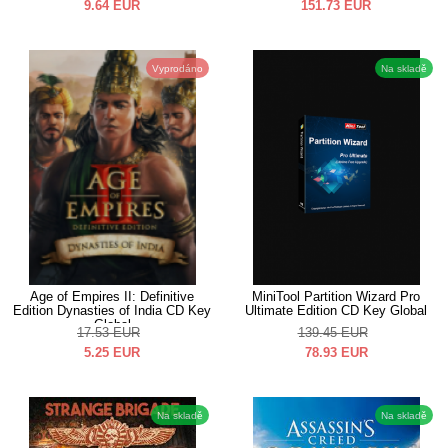
9.64
EUR
151.73
EUR
Vyprodáno
Na skladě
Age of Empires II: Definitive
MiniTool Partition Wizard Pro
Edition Dynasties of India CD Key
Ultimate Edition CD Key Global
Global
17.53
EUR
139.45
EUR
5.25
EUR
78.93
EUR
Na skladě
Na skladě