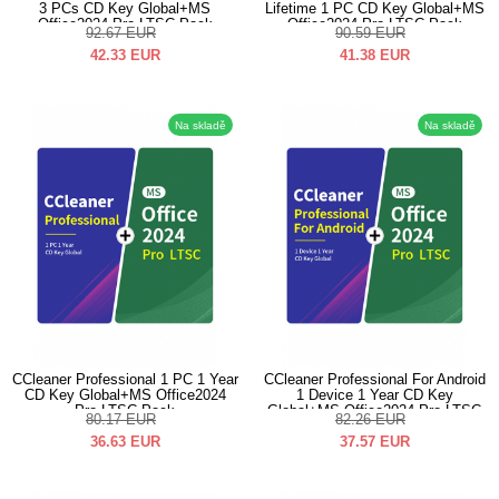
3 PCs CD Key Global+MS
Lifetime 1 PC CD Key Global+MS
Office2024 Pro LTSC Pack
Office2024 Pro LTSC Pack
92.67
EUR
90.59
EUR
42.33
EUR
41.38
EUR
Na skladě
Na skladě
CCleaner Professional 1 PC 1 Year
CCleaner Professional For Android
CD Key Global+MS Office2024
1 Device 1 Year CD Key
Pro LTSC Pack
Global+MS Office2024 Pro LTSC
80.17
EUR
82.26
EUR
Pack
36.63
EUR
37.57
EUR