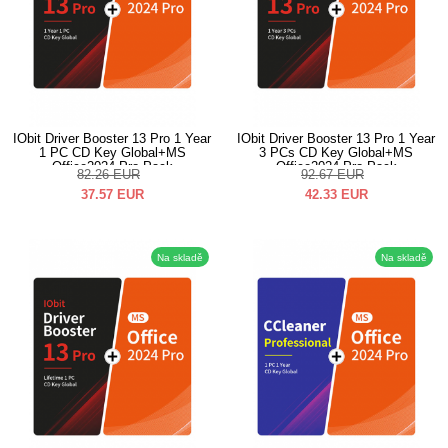
IObit Driver Booster 13 Pro 1 Year
IObit Driver Booster 13 Pro 1 Year
1 PC CD Key Global+MS
3 PCs CD Key Global+MS
Office2024 Pro Pack
Office2024 Pro Pack
82.26
EUR
92.67
EUR
37.57
EUR
42.33
EUR
Na skladě
Na skladě