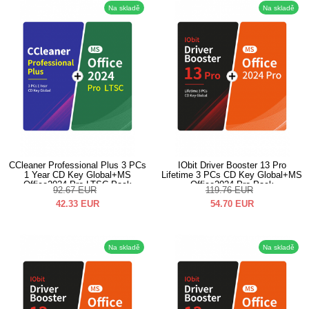
Na skladě
Na skladě
CCleaner Professional Plus 3 PCs
IObit Driver Booster 13 Pro
1 Year CD Key Global+MS
Lifetime 3 PCs CD Key Global+MS
Office2024 Pro LTSC Pack
Office2024 Pro Pack
92.67
EUR
119.76
EUR
42.33
EUR
54.70
EUR
Na skladě
Na skladě