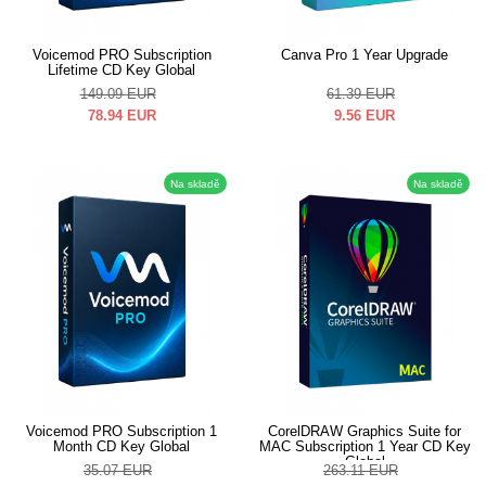
Voicemod PRO Subscription
Canva Pro 1 Year Upgrade
Lifetime CD Key Global
149.09
EUR
61.39
EUR
78.94
EUR
9.56
EUR
Na skladě
Na skladě
Voicemod PRO Subscription 1
CorelDRAW Graphics Suite for
Month CD Key Global
MAC Subscription 1 Year CD Key
Global
35.07
EUR
263.11
EUR