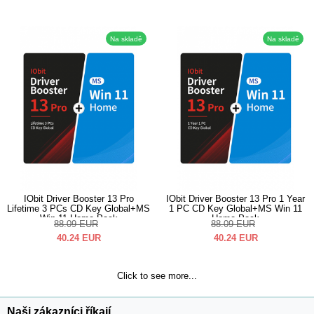
Na skladě
Na skladě
IObit Driver Booster 13 Pro
IObit Driver Booster 13 Pro 1 Year
Lifetime 3 PCs CD Key Global+MS
1 PC CD Key Global+MS Win 11
Win 11 Home Pack
Home Pack
88.09
EUR
88.09
EUR
40.24
EUR
40.24
EUR
Click to see more...
Naši zákazníci říkají