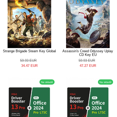
Strange Brigade Steam Key Global
Assassin's Creed Odyssey Uplay
CD Key EU
59.93
EUR
59.93
EUR
34.47
EUR
47.27
EUR
Na skladě
Na skladě