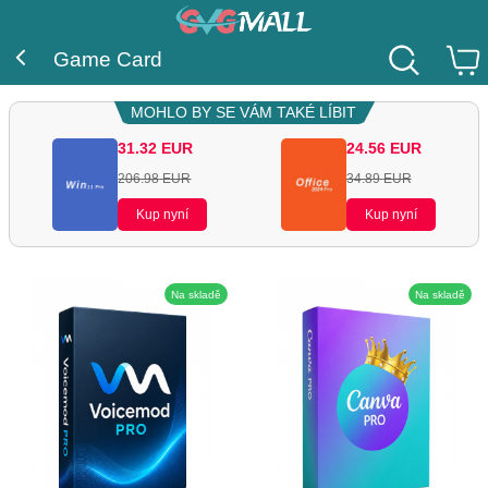
Game Card
MOHLO BY SE VÁM TAKÉ LÍBIT
31.32
EUR
24.56
EUR
206.98
EUR
34.89
EUR
Kup nyní
Kup nyní
Na skladě
Na skladě