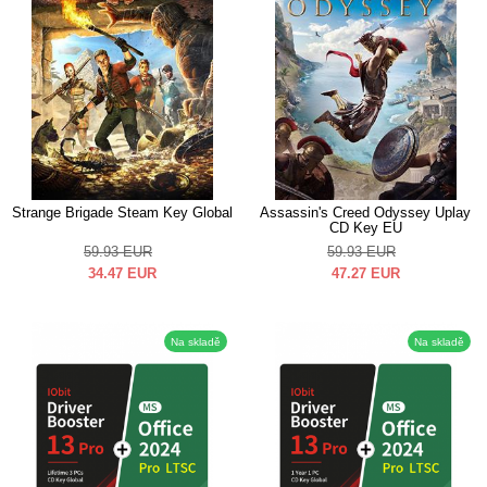
Strange Brigade Steam Key Global
Assassin's Creed Odyssey Uplay
CD Key EU
59.93
EUR
59.93
EUR
34.47
EUR
47.27
EUR
Na skladě
Na skladě