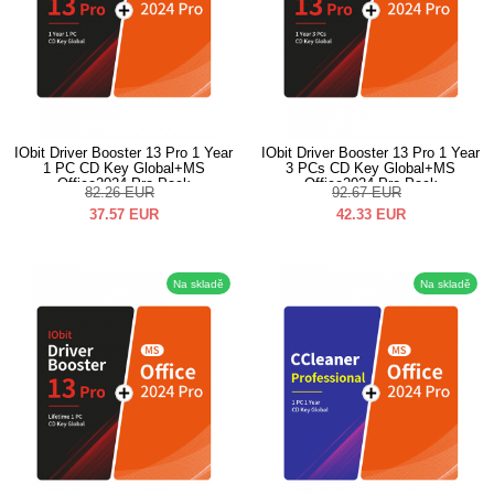
IObit Driver Booster 13 Pro 1 Year
IObit Driver Booster 13 Pro 1 Year
1 PC CD Key Global+MS
3 PCs CD Key Global+MS
Office2024 Pro Pack
Office2024 Pro Pack
82.26
EUR
92.67
EUR
37.57
EUR
42.33
EUR
Na skladě
Na skladě