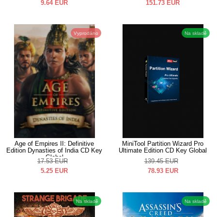
9.64
EUR
151.73
EUR
Vyprodáno
Na skladě
Age of Empires II: Definitive
MiniTool Partition Wizard Pro
Edition Dynasties of India CD Key
Ultimate Edition CD Key Global
Global
17.53
EUR
139.45
EUR
5.25
EUR
78.93
EUR
Na skladě
Na skladě