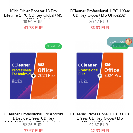
IObit Driver Booster 13 Pro
CCleaner Professional 1 PC 1 Year
Lifetime 1 PC CD Key Global+MS
CD Key Global+MS Office2024
Office2024 Pro Pack
Pro Pack
90.59
EUR
80.17
EUR
41.38
EUR
36.63
EUR
Live Chat
Na skladě
Na skladě
CCleaner Professional For Android
CCleaner Professional Plus 3 PCs
1 Device 1 Year CD Key
1 Year CD Key Global+MS
Global+MS Office2024 Pro Pack
Office2024 Pro Pack
82.26
EUR
92.67
EUR
37.57
EUR
42.33
EUR