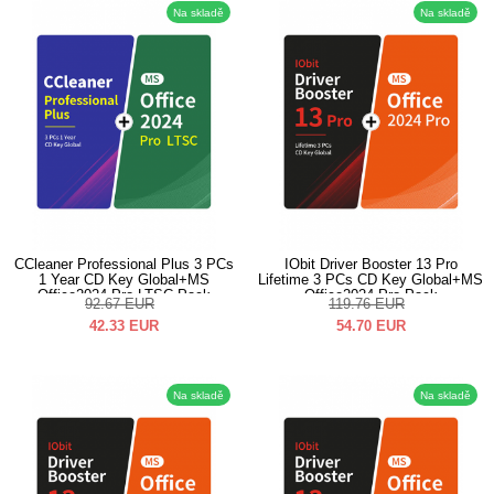
Na skladě
Na skladě
CCleaner Professional Plus 3 PCs
IObit Driver Booster 13 Pro
1 Year CD Key Global+MS
Lifetime 3 PCs CD Key Global+MS
Office2024 Pro LTSC Pack
Office2024 Pro Pack
92.67
EUR
119.76
EUR
42.33
EUR
54.70
EUR
Na skladě
Na skladě