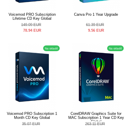
Voicemod PRO Subscription
Canva Pro 1 Year Upgrade
Lifetime CD Key Global
149.09
EUR
61.39
EUR
78.94
EUR
9.56
EUR
Na skladě
Na skladě
Voicemod PRO Subscription 1
CorelDRAW Graphics Suite for
Month CD Key Global
MAC Subscription 1 Year CD Key
Global
35.07
EUR
263.11
EUR