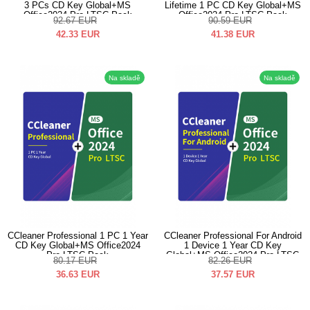
3 PCs CD Key Global+MS
Lifetime 1 PC CD Key Global+MS
Office2024 Pro LTSC Pack
Office2024 Pro LTSC Pack
92.67
EUR
90.59
EUR
42.33
EUR
41.38
EUR
Na skladě
Na skladě
CCleaner Professional 1 PC 1 Year
CCleaner Professional For Android
CD Key Global+MS Office2024
1 Device 1 Year CD Key
Pro LTSC Pack
Global+MS Office2024 Pro LTSC
80.17
EUR
82.26
EUR
Pack
36.63
EUR
37.57
EUR