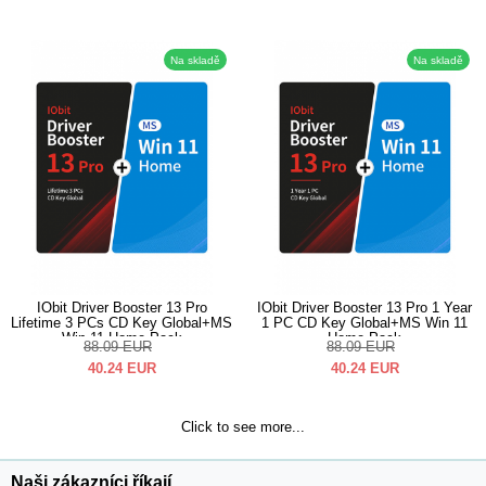
Na skladě
Na skladě
IObit Driver Booster 13 Pro
IObit Driver Booster 13 Pro 1 Year
Lifetime 3 PCs CD Key Global+MS
1 PC CD Key Global+MS Win 11
Win 11 Home Pack
Home Pack
88.09
EUR
88.09
EUR
40.24
EUR
40.24
EUR
Click to see more...
Naši zákazníci říkají